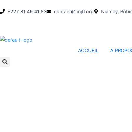
Aller
au
+227 81 49 41 53
contact@cnjfl.org
Niamey, Bobie
contenu
ACCUEIL
A PROPO
Search