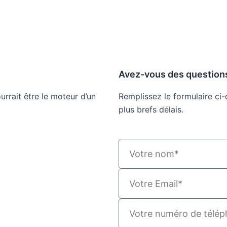
Avez-vous des question
rrait être le moteur d’un
Remplissez le formulaire ci
plus brefs délais.
N
a
m
E
e
m
a
P
i
h
l
o