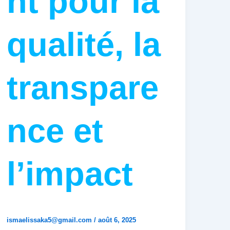
nt pour la
qualité, la
transpare
nce et
l’impact
ismaelissaka5@gmail.com
/
août 6, 2025