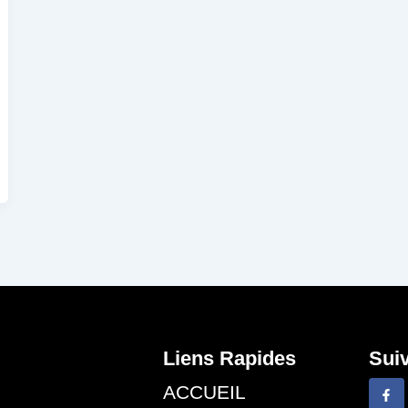
Liens Rapides
Sui
F
ACCUEIL
a